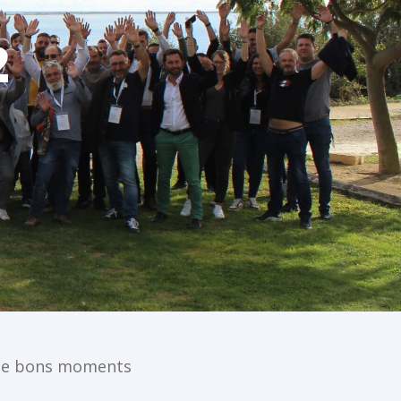
2
t de bons moments