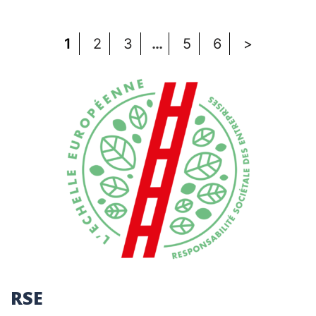
1
2
3
…
5
6
>
RSE